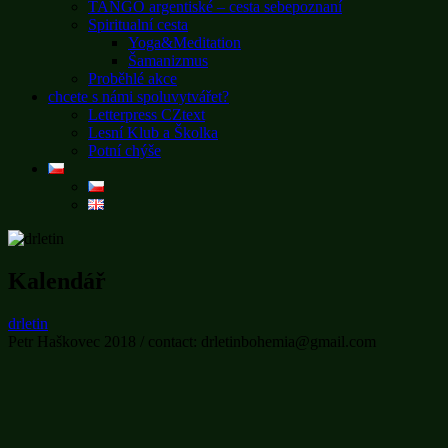
TANGO argentiské – cesta sebepoznaní
Spiritualní cesta
Yoga&Meditation
Šamanizmus
Proběhlé akce
chcete s námi spoluvytvářet?
Letterpress CZtext
Lesní Klub a Školka
Potní chýše
Kalendář
drletin
Petr Haškovec 2018 / contact: drletinbohemia@gmail.com