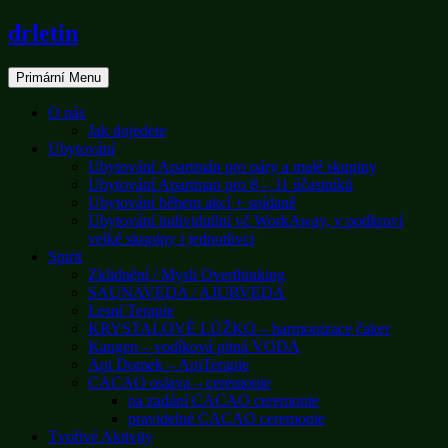
Přeskočit
drletin
na
obsah
Primární Menu
O nás
Jak dojedete
Ubytování
Ubytování Apartmán pro páry a malé skupiny
Ubytování Apartman pro 8 – 11 účastníků
Ubytování během akcí + snídaně
Ubytování individuílní vč WorkAway, v podkroví
velké skupiny i jednotlivci
Spirit
Zklidnění / Mysli Overthinking
SAUNAVEDA / AJURVEDA
Lesní Terapie
KRYSTALOVÉ LŮŽKO – harmonizace čaker
Kangen – vodíková pitná VODA
Api Domek – ApiTerapie
CACAO oslava – ceremonie
na zadání CACAO ceremonie
pravidelné CACAO ceremonie
Tvořivé Aktivity